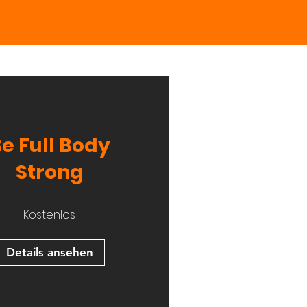
e Full Body
Strong
Kostenlos
Details ansehen