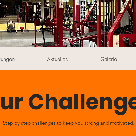
tungen
Aktuelles
Galerie
ur Challeng
Step by step challenges to keep you strong and motivated.