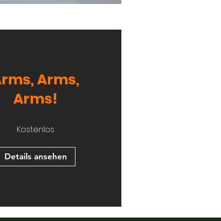
rms, Arms,
Arms!
Kostenlos
Details ansehen