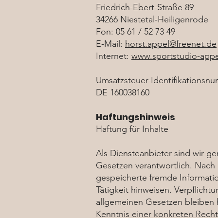
Friedrich-Ebert-Straße 89
34266 Niestetal-Heiligenrode
Fon: 05 61 / 52 73 49
E-Mail:
horst.appel@freenet.de
Internet:
www.sportstudio-appe
Umsatzsteuer-Identifikationsn
DE 160038160
Haftungshinweis
Haftung für Inhalte
Als Diensteanbieter sind wir g
Gesetzen verantwortlich. Nach §
gespeicherte fremde Informati
Tätigkeit hinweisen. Verpflich
allgemeinen Gesetzen bleiben h
Kenntnis einer konkreten Rech